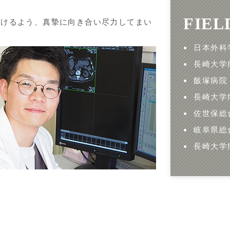
FIEL
頂けるよう、真摯に向き合い尽力してまい
日本外科
長崎大学
飯塚病院
長崎大学
佐世保総
岐阜県総
長崎大学