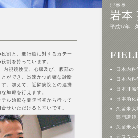
理事長
岩本
平成17年 
FIEL
の役割と、進行癌に対するカテー
の役割を持っています。
、内視鏡検査、心臓及び、腹部の
日本内科
ことができ、迅速かつ的確な診断
日本内科
ます。加えて、近隣病院との連携
日本肝臓
的な加療を行えます。
日本消化
ーテル治療を開院当初から行って
問合せいただけると幸いです。
久留米大
部門講師
久留米大
元スウェ