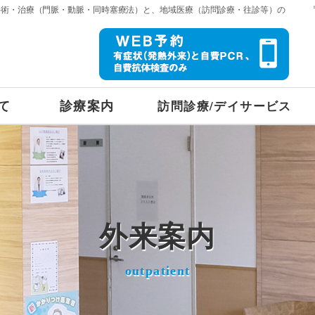
手術・治療（門脈・動脈・同時塞療法）と、地域医療（訪問診療・往診等）の
て
診療案内
訪問診療/デイサービス
外来案内
outpatient