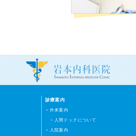
診療案内
外来案内
人間ドックについて
入院案内