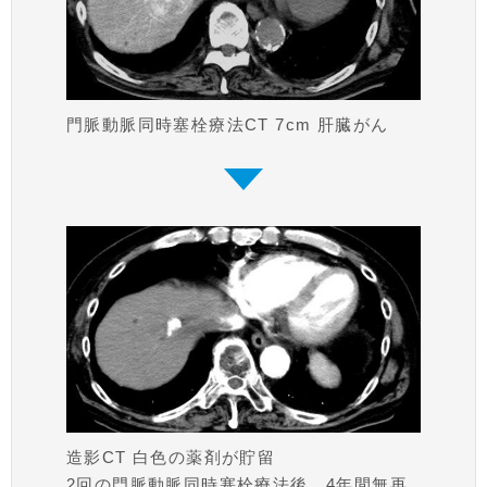
門脈動脈同時塞栓療法CT 7cm 肝臓がん
造影CT 白色の薬剤が貯留
2回の門脈動脈同時塞栓療法後、4年間無再