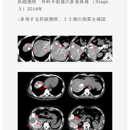
肝細胞癌 外科手術後の多発再発 （Stage
３）2014年
↓多発する肝細胞癌、１２個の病変を確認