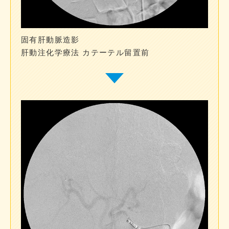
固有肝動脈造影
肝動注化学療法 カテーテル留置前