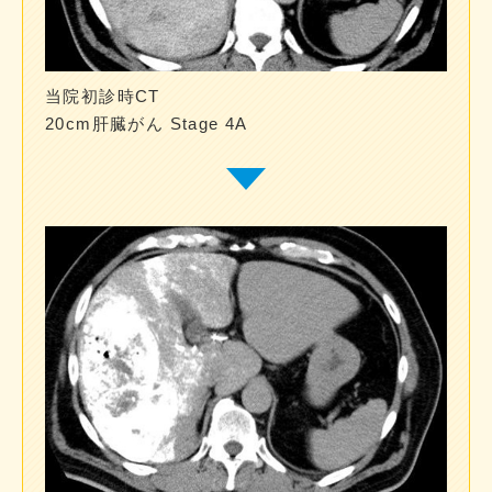
当院初診時CT
20cm肝臓がん Stage 4A