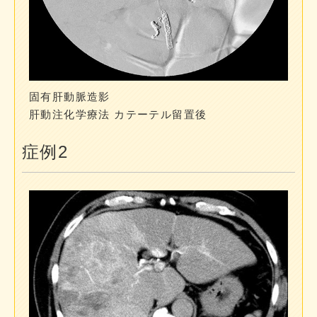
固有肝動脈造影
肝動注化学療法 カテーテル留置後
症例2