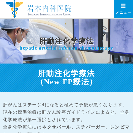
メニュー
肝動注化学療法
hepatic arterial infusion chemotherapy
肝動注化学療法
（New FP療法）
肝がんはステージ4になると極めて予後が悪くなります。
現在の標準治療は肝がん診療ガイドラインによると、全身
化学療法が第一選択とされています。
全身化学療法には
ネクサバール、スチバーガー、レンビマ