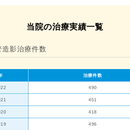
当院の治療実績一覧
管造影治療件数
年
治療件数
022
490
021
451
020
418
019
496