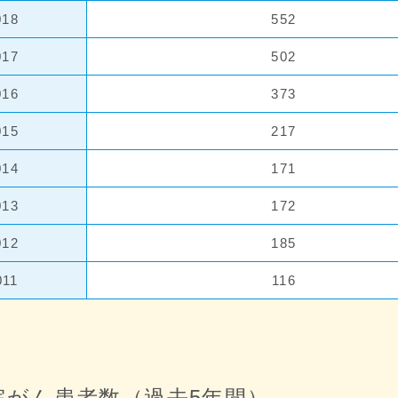
018
552
017
502
016
373
015
217
014
171
013
172
012
185
011
116
院がん患者数（過去5年間）