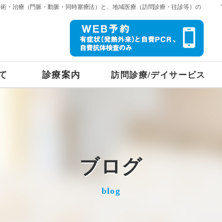
手術・治療（門脈・動脈・同時塞療法）と、地域医療（訪問診療・往診等）の
て
診療案内
訪問診療/デイサービス
ブログ
blog