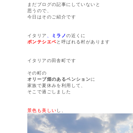
まだブログの記事にしていないと
思うので、
今日はそのご紹介です
イタリア
、
ミラノ
の近くに
ポンテシエベ
と呼ばれる村があります
イタリアの田舎町です
その町の
オリーブ畑のあるペンション
に
家族で夏休みを利用して、
そこで過ごしました
景色も美しい
し、