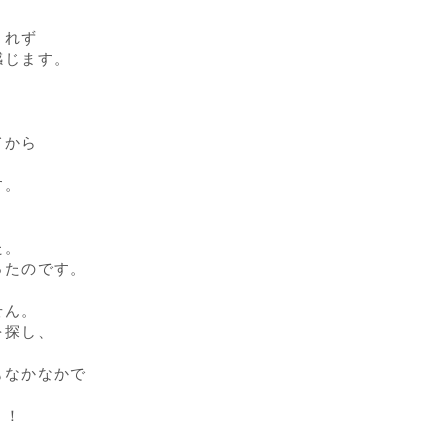
きれず
感じます。
。
てから
す。
た。
ったのです。
せん。
を探し、
もなかなかで
、
う！