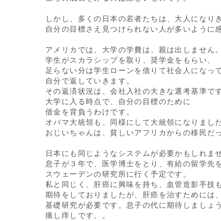
しかし、多くの日本の若者たちは、大人になり
自分の目標さえ見つけられない人が多いように
アメリカでは、大学の学費は、親は出しません
学生がスカラシップを取り、奨学金をもらい、
足らない分は学生ローンを借りて社会人になっ
自分で返していきます。
その返済状況は、会社入社の大きな選考基準で
大学に入る時点で、自分の目標のために
借金を背負うわけです。
オバマ大統領も、同様にして大統領になりまし
おじいちゃんは、貧しいアフリカからの移民だ
日本にも同じようなシステムが必要かもしれま
息子が３年で、医学博士をとり、有給の留学先
スウェーデンの研究所に行く予定です。
私と同じく、肝癌に興味を持ち、血管造影手技
期待をしておりましたが、肝癌を治すためには
基礎研究が必要です。息子の代に期待しましょ
痛し痒しです。。