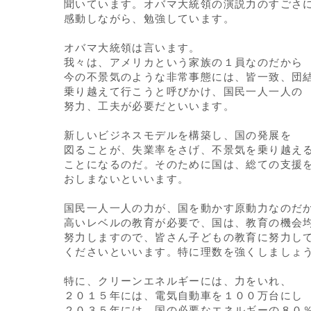
聞いています。オバマ大統領の演説力のすごさ
感動しながら、勉強しています。
オバマ大統領は言います。
我々は、アメリカという家族の１員なのだから
今の不景気のような非常事態には、皆一致、団
乗り越えて行こうと呼びかけ、国民一人一人の
努力、工夫が必要だといいます。
新しいビジネスモデルを構築し、国の発展を
図ることが、失業率をさげ、不景気を乗り越え
ことになるのだ。そのために国は、総ての支援
おしまないといいます。
国民一人一人の力が、国を動かす原動力なのだ
高いレベルの教育が必要で、国は、教育の機会
努力しますので、皆さん子どもの教育に努力し
くださいといいます。特に理数を強くしましょ
特に、クリーンエネルギーには、力をいれ、
２０１５年には、電気自動車を１００万台にし
２０３５年には、国の必要なエネルギーの８０