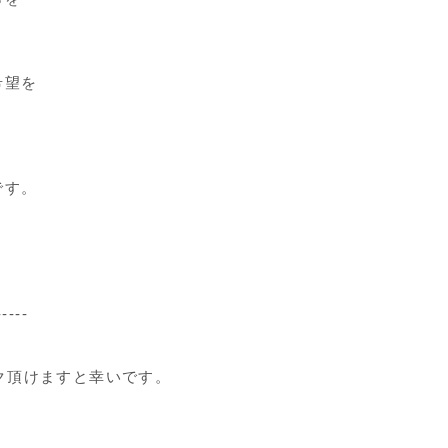
希望を
です。
-----
ク頂けますと幸いです。