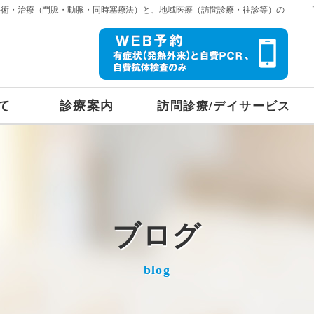
手術・治療（門脈・動脈・同時塞療法）と、地域医療（訪問診療・往診等）の
て
診療案内
訪問診療/デイサービス
ブログ
blog