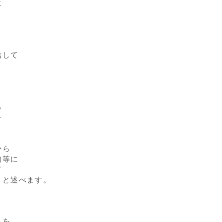
に
結して
る
を
から
均等に
て
うと述べます。
％を