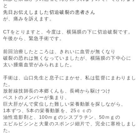
と
先日お伝えしました切迫破裂の患者さん
が、痛みを訴えます。
CTをとりますと、今度は、横隔膜の下に切迫破裂です。
午後から、緊急手術です。
前回治療したところは、きれいに血管が無くなり
破裂の恐れは無くなっていましたが、横隔膜の下中心に
太い腫瘍血管がみられました。
手術は、山口先生と息子にまかせ、私は監督にまわりまし
た。
放射線技師長の本郷くんも、長崎から駆けつけ
ベストのメンバーが集まり、
巨大肝がんで変位した難しい栄養動脈を探しながら、
1本ずつ、5本の栄養動脈を、25ｃｃの
油性造影剤と、100ｍｇのシスプラチン、50ｍｇの
エピルビシンと大量のスポンジ細片で、完全に塞栓しまし
た。