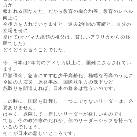
力が
報われる国なんだ、だから教育の機会均等、教育のレベル
向上に
今後力を入れていきますと、過去2年間の実績と、自分の
立場を例に
挙げて(オバマ大統領の祖父は、貧しいアフリカからの移
民でした)
どうどうと言うことでした。
今、日本は2年前のアメリカ以上に、国難にさらされてい
ます。
巨額借金、急速にすすむ少子高齢化、極端な円高のうえに
今回の大震災、原発事故、国際競争力の低下など
舵取りを間違えれば、日本の将来は危ういのです。
この時に、国民を鼓舞し、一つにできないリーダーは、必
要ありません。
はやく、退陣して、新しいリーダーが欲しいものです。
でも、今の政治家のだれが、信のリーダーシップを持って
いるのでしょう。
そこが日本の悲しいところです。