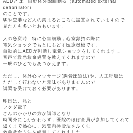
AEDとは、自動体外除細動器（automated external
defibrillator）
のことです。
駅や空港など人の集まるところに設置されていますので
見た方も多いとおもいます。
人の急変時 特に心室細動，心室頻拍の際に
電気ショックでもとにもどす医療機械です。
自動的にAEDが判断し電気ショックをしてくれますし
音声で救急救命処置を教えてくれますので
一般のひとでもあつかえます。
ただし、体外心マッサージ(胸骨圧迫法)や、人工呼吸は
ただしく行わないと意味がありませんので
講習を受けておく必要があります。
昨日は、私と
フクダ電子
さんのかかりの方が講師となり
時間外にもかかわらず，医院のほぼ全員が参加してくれて
遅くまで熱心に、気管内挿管法をふくむ
救急救命方法を練習してくれました。