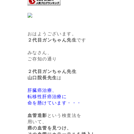
おはようございます。
２代目ガンちゃん先生
です
みなさん、
ご存知の通り
２代目ガンちゃん先生
山口院長先生
は
肝臓癌治療、
転移性肝癌治療に
命を懸けています・・・
血管造影
という検査法を
用いて、
癌の血管を見つけ、