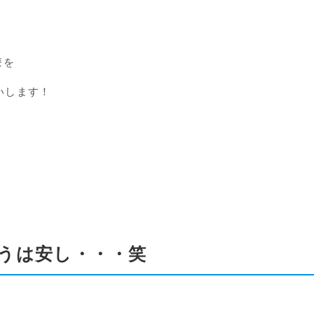
療を
いします！
うは安し・・・笑