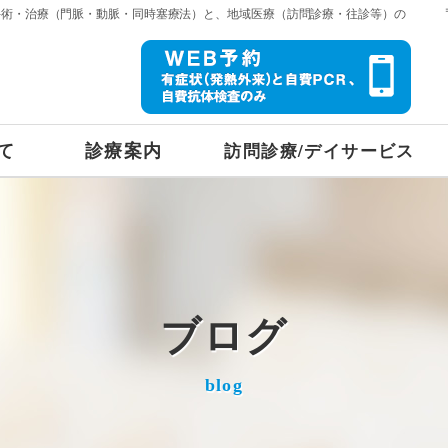
手術・治療（門脈・動脈・同時塞療法）と、地域医療（訪問診療・往診等）の
て
診療案内
訪問診療/デイサービス
ブログ
blog