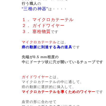
行う職人
の
“三種の神器”
は・・・・
１． マイクロカテーテル
２． ガイドワイヤー
３． 塞栓物質
です
マイクロカテーテル
とは、
癌の動脈に到達する為の道具
です
先端が0.5 mm程度の
中にドーナツ状に穴が開いているチューブです
ガイドワイヤー
とは、
マイクロカテーテルの中に通して、
癌の動脈に選択的に挿入して、
マイクロカテーテルを導くためのワイヤー
です
血管の形に合わせて