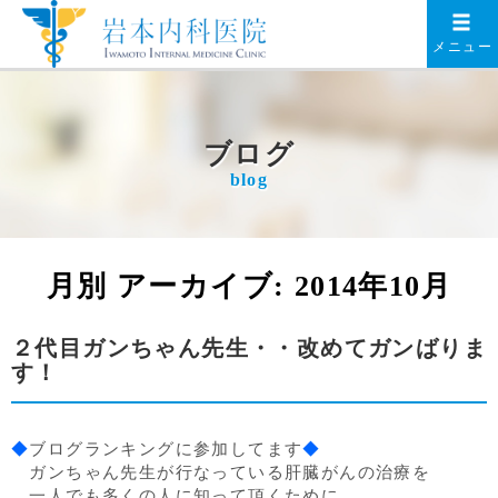
メニュー
ブログ
blog
月別 アーカイブ:
2014年10月
２代目ガンちゃん先生・・改めてガンばりま
す！
◆
ブログランキングに参加してます
◆
ガンちゃん先生が行なっている肝臓がんの治療を
一人でも多くの人に知って頂くために、