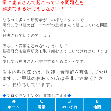
常に患者さんで起こっている問題点を
解決できる研究をしなさい！！”
なるべく多くの研究者がこの様なスタンスで
研究に取り組めば、一つずつ患者さんで起こっている問題
が
解決されていくのでしょう
僕もこの言葉を忘れないようにして
基礎研究も臨床研究も取り組むようにしなければなりませ
ん
少しでも患者さんへ寄与するために・・です。
岩本内科医院では、医師・看護師を募集しており
ます。ご興味のおありの方は是非ご連絡くださ
い。お待ちしています。
◆
ブログランキングに参加してます
◆
ガンちゃん先生が行なっている肝臓がんの治療を
一人でも多くの人に知って頂くために、
ホーム
電話
地図
WEB予約