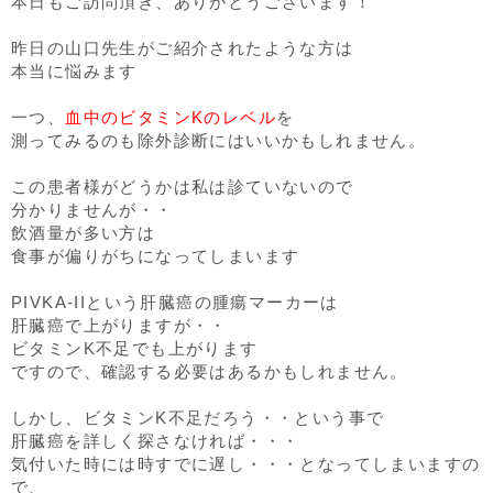
本日もご訪問頂き、ありがとうございます！
昨日の山口先生がご紹介されたような方は
本当に悩みます
一つ、
血中のビタミンKのレベル
を
測ってみるのも除外診断にはいいかもしれません。
この患者様がどうかは私は診ていないので
分かりませんが・・
飲酒量が多い方は
食事が偏りがちになってしまいます
PIVKA-IIという肝臓癌の腫瘍マーカーは
肝臓癌で上がりますが・・
ビタミンK不足でも上がります
ですので、確認する必要はあるかもしれません。
しかし、ビタミンK不足だろう・・という事で
肝臓癌を詳しく探さなければ・・・
気付いた時には時すでに遅し・・・となってしまいますの
で、