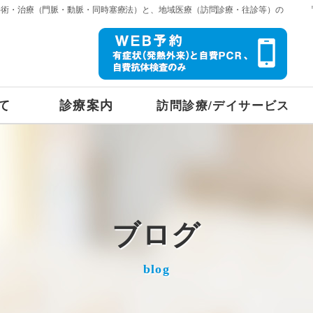
手術・治療（門脈・動脈・同時塞療法）と、地域医療（訪問診療・往診等）の
て
診療案内
訪問診療/デイサービス
ブログ
blog