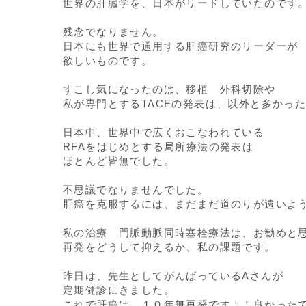
世界の肝臓学を、日本がリードしていたのです
残念でなりません。
日本にも世界で通用する肝癌研究のリーダーが
欲しいものです。
すこし気になったのは、移植 外科切除や
私が専門とするTACEの発表は、以外と多かっ
日本中、世界中で広くおこなわれている
RFAをはじめとする局所療法の発表は
ほとんど皆無でした。
不思議でなりませんでした。
肝癌を克服するには、まだまだ道のりが遠いよ
私の治療 門脈動脈同時塞栓療法は、お勧めと
再発をどうして抑えるか、私の課題です。
昨日は、先生としてがんばっているAさんが
定期健診にきました。
これで肝癌は、１０年無再発ですよ！良かった