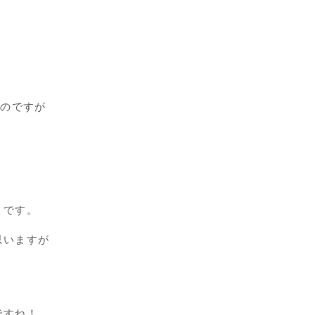
。
たのですが
うです。
思いますが
ですね！