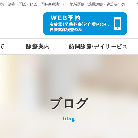
手術・治療（門脈・動脈・同時塞療法）と、地域医療（訪問診療・往診等）の
て
診療案内
訪問診療/デイサービス
ブログ
blog