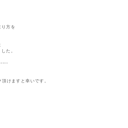
在り方を
は
ました。
-----
ク頂けますと幸いです。