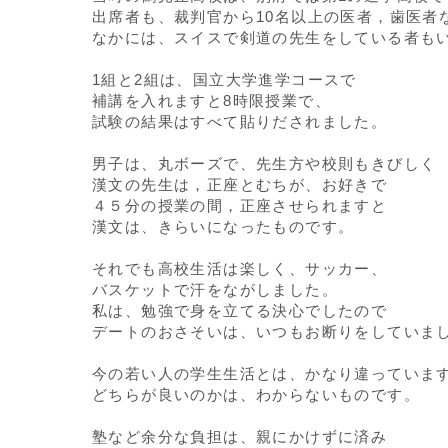
出席者も、裁判官から10名以上の医者，歯医者
なかには、スイスで剣道の先生をしている者も
1組と2組は、国立大学進学コースで
補講を入れますと8時限授業で、
試験の結果はすべて貼りだされました。
男子は、丸ボーズで、先生方や校則もきびしく
漢文の先生は，正座とむちが、お好きで
４５分の授業の間，正座させられますと
漢文は、きらいになったものです。
それでも高校生活は楽しく、サッカー、
バスケットで汗をながしました。
私は、勉強で身を立てる決心でしたので
デートのおさそいは、いつもお断りをしていま
今の若い人の学生生活とは、かなり違っていま
どちらが良いのかは、わからないものです。
塾など余分な負担は、親にかけずに済み