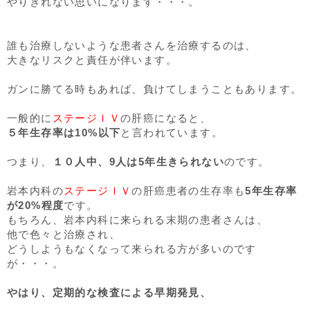
やりきれない思いになります・・・。
誰も治療しないような患者さんを治療するのは、
大きなリスクと責任が伴います。
ガンに勝てる時もあれば、負けてしまうこともあります。
一般的に
ステージＩＶ
の肝癌になると、
５年生存率は10%以下
と言われています。
つまり、
１０人中、9人は5年生きられない
のです。
岩本内科の
ステージＩＶ
の肝癌患者の生存率も
5年生存率
が20%程度
です。
もちろん、岩本内科に来られる末期の患者さんは、
他で色々と治療され、
どうしようもなくなって来られる方が多いのです
が・・・。
やはり、定期的な検査による早期発見、