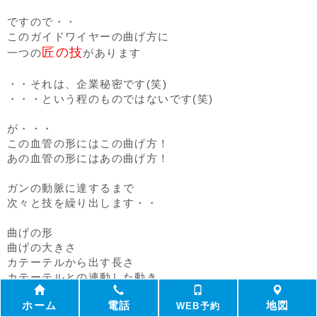
ですので・・
このガイドワイヤーの曲げ方に
匠の技
一つの
があります
・・それは、企業秘密です(笑)
・・・という程のものではないです(笑)
が・・・
この血管の形にはこの曲げ方！
あの血管の形にはあの曲げ方！
ガンの動脈に達するまで
次々と技を繰り出します・・
曲げの形
曲げの大きさ
カテーテルから出す長さ
カテーテルとの連動した動き
呼吸
ホーム
電話
地図
・・・・など何通りもの組み合わせがあります
WEB予約