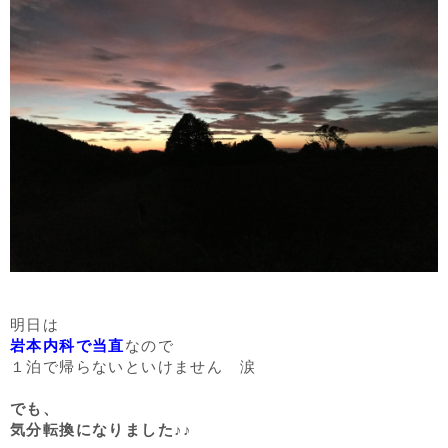
明日は
岩本内科で当直
なので
１泊で帰らないといけません 涙
でも、
気分転換になりました♪♪