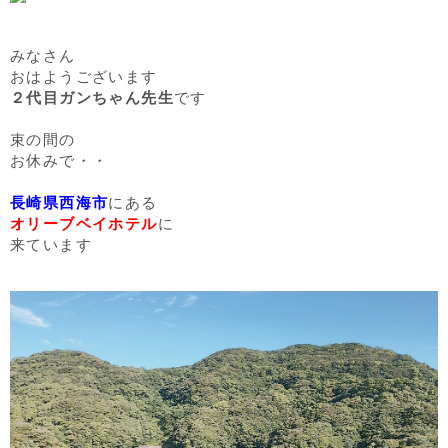
みなさん
おはようございます
２代目ガンちゃん先生
です
束の間の
お休みで・・
長崎県西海市
にある
オリーブベイホテル
に
来ています