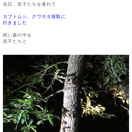
先日、息子たちを連れて
カブトムシ、クワガタ採取に
行きました
暗い森の中を
息子たちと