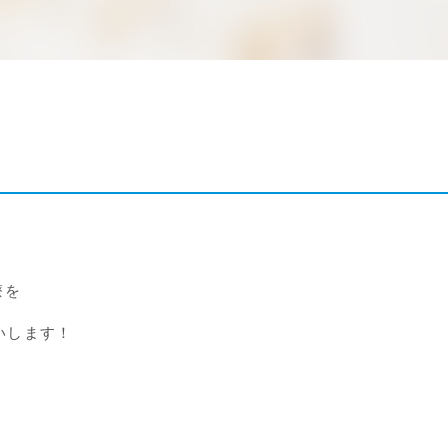
療を
いします！