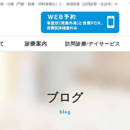
手術・治療（門脈・動脈・同時塞療法）と、地域医療（訪問診療・往診等）の
て
診療案内
訪問診療/デイサービス
ブログ
blog