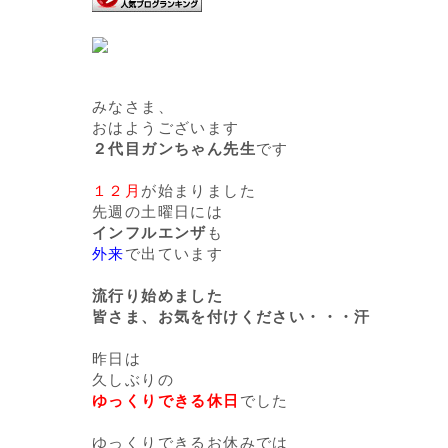
みなさま、
おはようございます
２代目ガンちゃん先生
です
１２月
が始まりました
先週の土曜日には
インフルエンザ
も
外来
で出ています
流行り始めました
皆さま、お気を付けください・・・汗
昨日は
久しぶりの
ゆっくりできる休日
でした
ゆっくりできるお休みでは