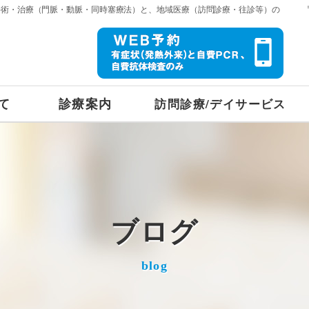
手術・治療（門脈・動脈・同時塞療法）と、地域医療（訪問診療・往診等）の
て
診療案内
訪問診療/デイサービス
ブログ
blog