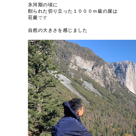
氷河期の頃に
削られた切り立った１０００ｍ級の崖は
荘厳
です
自然の大きさを感じました