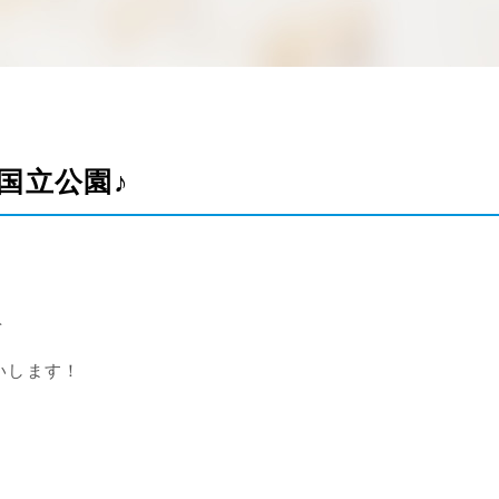
国立公園♪
を
いします！