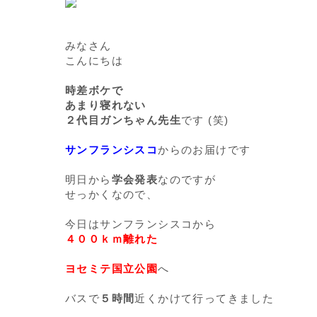
みなさん
こんにちは
時差ボケで
あまり寝れない
２代目ガンちゃん先生
です (笑)
サンフランシスコ
からのお届けです
明日から
学会発表
なのですが
せっかくなので、
今日はサンフランシスコから
４００ｋｍ離れた
ヨセミテ国立公園
へ
バスで
５時間
近くかけて行ってきました