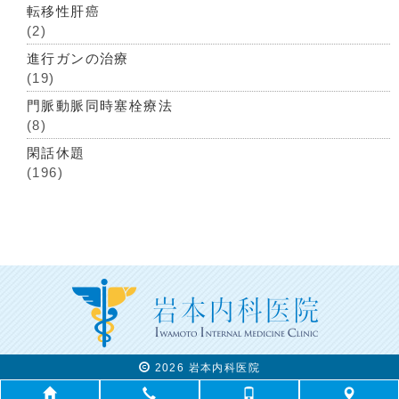
転移性肝癌
(2)
進行ガンの治療
(19)
門脈動脈同時塞栓療法
(8)
閑話休題
(196)
2026 岩本内科医院