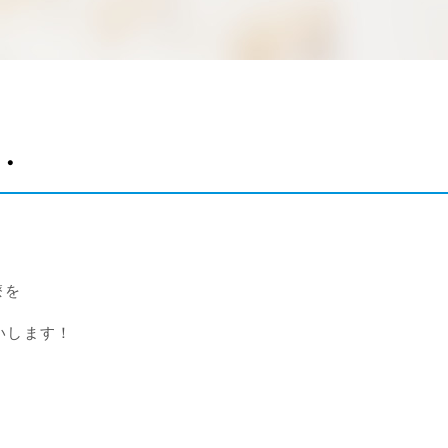
・
療を
いします！