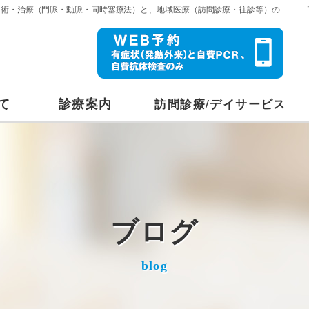
手術・治療（門脈・動脈・同時塞療法）と、地域医療（訪問診療・往診等）の
て
診療案内
訪問診療/デイサービス
ブログ
blog