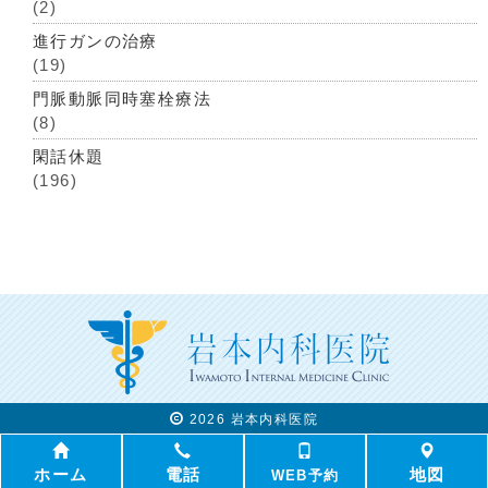
(2)
進行ガンの治療
(19)
門脈動脈同時塞栓療法
(8)
閑話休題
(196)
2026 岩本内科医院
ホーム
電話
地図
WEB予約