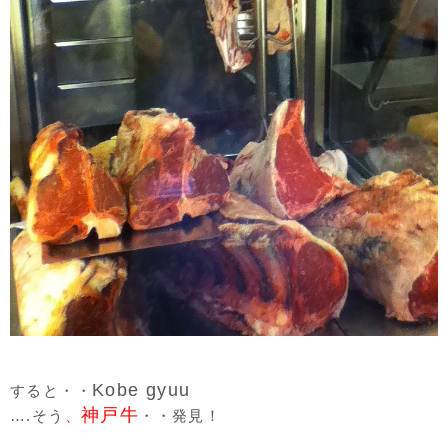
Kobe gyuu
すると・・
神戸牛
….そう
、
・・発見！