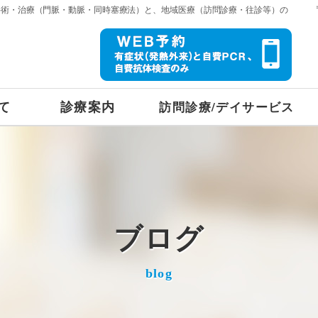
手術・治療（門脈・動脈・同時塞療法）と、地域医療（訪問診療・往診等）の
て
診療案内
訪問診療/デイサービス
ブログ
blog