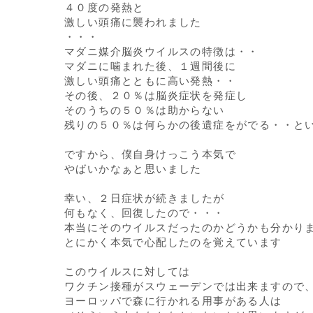
４０度の発熱と
激しい頭痛に襲われました
・・・
マダニ媒介脳炎ウイルスの特徴は・・
マダニに噛まれた後、１週間後に
激しい頭痛とともに高い発熱・・
その後、２０％は脳炎症状を発症し
そのうちの５０％は助からない
残りの５０％は何らかの後遺症をがでる・・と
ですから、僕自身けっこう本気で
やばいかなぁと思いました
幸い、２日症状が続きましたが
何もなく、回復したので・・・
本当にそのウイルスだったのかどうかも分かり
とにかく本気で心配したのを覚えています
このウイルスに対しては
ワクチン接種がスウェーデンでは出来ますので
ヨーロッパで森に行かれる用事がある人は