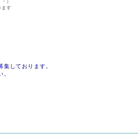
・・）
います
・
募集しております。
い。