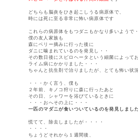
どちらも脳炎をひき起こしうる病原体で、
時には死に至る非常に怖い病原体です
これらの病原体をもつダニもかなり多いようで
僕の友人家族も
森にベリー摘みに行った後に
ダニに噛まれているのを発見し・・
その数日後にスピロヘータという細菌によって
ライム病にかかりました・・・
ちゃんと抗生剤で治りましたが、とても怖い状
・・・かく言う、僕も
２年前、キノコ狩りに森に行ったあと
その日、シャワーを浴びているときに
・・・おへその上に・・・
一匹のマダニが食いついているのを発見しまし
慌てて、除去しましたが・・・・
・・・・
ちょうどそれから１週間後、