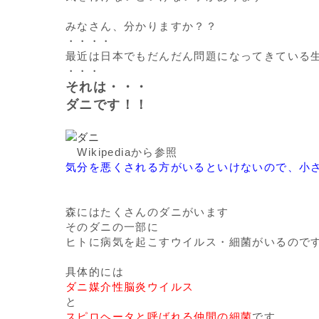
みなさん、分かりますか？？
・・・・
最近は日本でもだんだん問題になってきている
・・・
それは・・・
ダニです！！
Wikipediaから参照
気分を悪くされる方がいるといけないので、小
森にはたくさんのダニがいます
そのダニの一部に
ヒトに病気を起こすウイルス・細菌がいるので
具体的には
ダニ媒介性脳炎ウイルス
と
スピロヘータと呼ばれる仲間の細菌
です