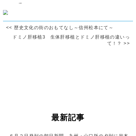
→
<<
歴史文化の街のおもてなし～信州松本にて～
ドミノ肝移植3 生体肝移植とドミノ肝移植の違いっ
て！？
>>
最新記事
６月２日発刊の朝日新聞 九州・山口版の夕刊に岩本