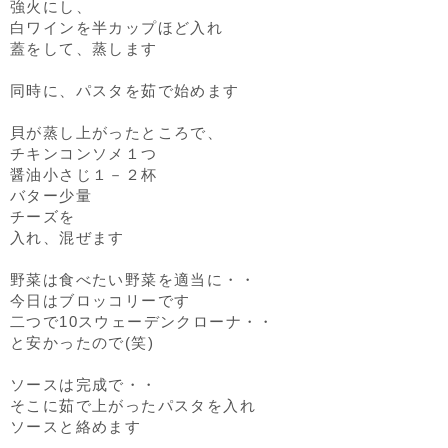
強火にし、
白ワインを半カップほど入れ
蓋をして、蒸します
同時に、パスタを茹で始めます
貝が蒸し上がったところで、
チキンコンソメ１つ
醤油小さじ１－２杯
バター少量
チーズを
入れ、混ぜます
野菜は食べたい野菜を適当に・・
今日はブロッコリーです
二つで10スウェーデンクローナ・・
と安かったので(笑)
ソースは完成で・・
そこに茹で上がったパスタを入れ
ソースと絡めます