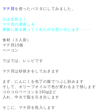
マテ貝
を使ったパスタにしてみました。
父は生前よく
マテ貝の酒蒸しを
家族に振る舞ってくれたのを思い出します・・・
食材（３人前）
マテ貝15個
ベーコン
ではでは、レシピです
マテ貝は砂抜きをしておきます
まず、にんにくを包丁の腹でつぶし刻みます
そして、オリーブオイルで色が変わるまで熱します
コロコロベーコンを150gほど
入れ、中火で脂を引き出します
そこに、マテ貝を投入します