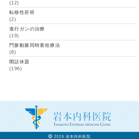
(12)
転移性肝癌
(2)
進行ガンの治療
(19)
門脈動脈同時塞栓療法
(8)
閑話休題
(196)
2026 岩本内科医院