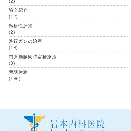
(2)
論文紹介
(12)
転移性肝癌
(2)
進行ガンの治療
(19)
門脈動脈同時塞栓療法
(8)
閑話休題
(196)