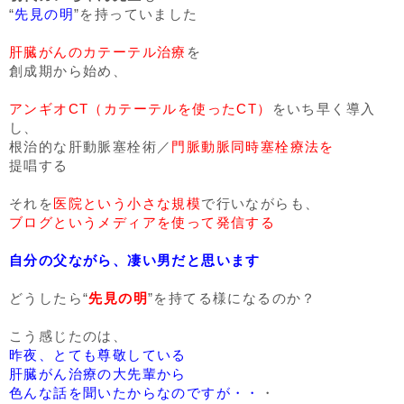
“
先見の明
”を持っていました
肝臓がんのカテーテル治療
を
創成期から始め、
アンギオCT（カテーテルを使ったCT）
をいち早く導入
し、
根治的な肝動脈塞栓術／
門脈動脈同時塞栓療法を
提唱する
それを
医院という小さな規模
で行いながらも、
ブログというメディアを使って発信する
自分の父ながら、凄い男だと思います
どうしたら“
先見の明
”を持てる様になるのか？
こう感じたのは、
昨夜、とても尊敬している
肝臓がん治療の大先輩から
色んな話を聞いたからなのですが・・
・