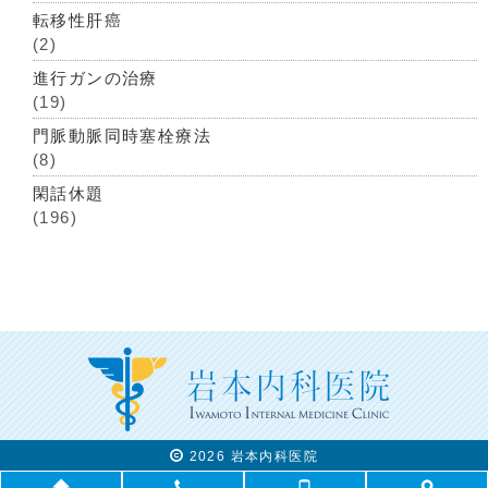
転移性肝癌
(2)
進行ガンの治療
(19)
門脈動脈同時塞栓療法
(8)
閑話休題
(196)
2026 岩本内科医院