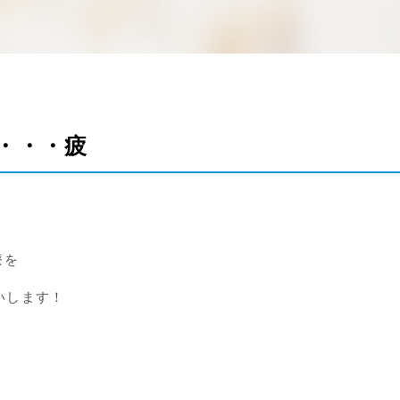
・・・疲
療を
いします！