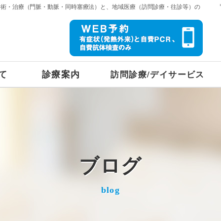
手術・治療（門脈・動脈・同時塞療法）と、地域医療（訪問診療・往診等）の
て
診療案内
訪問診療/デイサービス
ブログ
blog