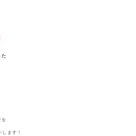
は
した
療を
いします！