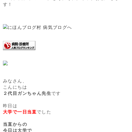
す！
みなさん、
こんにちは
２代目ガンちゃん先生
です
昨日は
大学で一日当直
でした
当直からの
今日は大学で