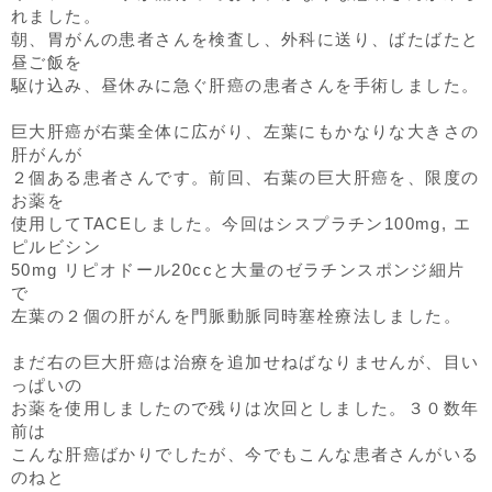
れました。
朝、胃がんの患者さんを検査し、外科に送り、ばたばたと
昼ご飯を
駆け込み、昼休みに急ぐ肝癌の患者さんを手術しました。
巨大肝癌が右葉全体に広がり、左葉にもかなりな大きさの
肝がんが
２個ある患者さんです。前回、右葉の巨大肝癌を、限度の
お薬を
使用してTACEしました。今回はシスプラチン100mg, エ
ピルビシン
50mg リピオドール20ccと大量のゼラチンスポンジ細片
で
左葉の２個の肝がんを門脈動脈同時塞栓療法しました。
まだ右の巨大肝癌は治療を追加せねばなりませんが、目い
っぱいの
お薬を使用しましたので残りは次回としました。３０数年
前は
こんな肝癌ばかりでしたが、今でもこんな患者さんがいる
のねと