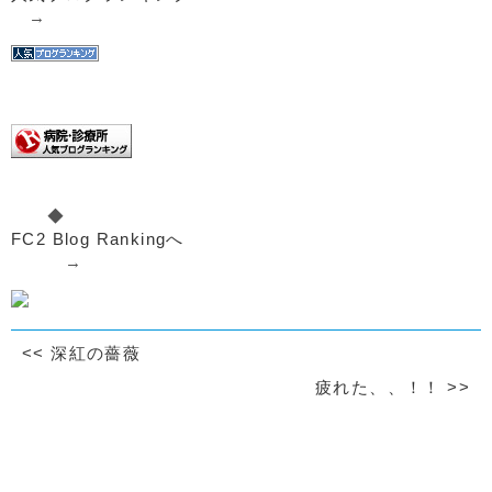
→
◆
FC2 Blog Rankingへ
→
<<
深紅の薔薇
疲れた、、！！
>>