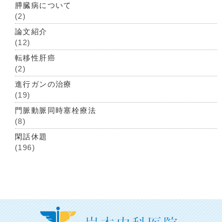
膵臓病について
(2)
論文紹介
(12)
転移性肝癌
(2)
進行ガンの治療
(19)
門脈動脈同時塞栓療法
(8)
閑話休題
(196)