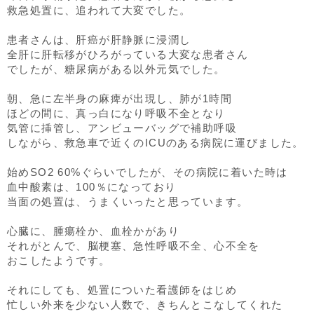
救急処置に、追われて大変でした。
患者さんは、肝癌が肝静脈に浸潤し
全肝に肝転移がひろがっている大変な患者さん
でしたが、糖尿病がある以外元気でした。
朝、急に左半身の麻痺が出現し、肺が1時間
ほどの間に、真っ白になり呼吸不全となり
気管に挿管し、アンビューバッグで補助呼吸
しながら、救急車で近くのICUのある病院に運びました。
始めSO2 60%ぐらいでしたが、その病院に着いた時は
血中酸素は、100％になっており
当面の処置は、うまくいったと思っています。
心臓に、腫瘍栓か、血栓かがあり
それがとんで、脳梗塞、急性呼吸不全、心不全を
おこしたようです。
それにしても、処置についた看護師をはじめ
忙しい外来を少ない人数で、きちんとこなしてくれた