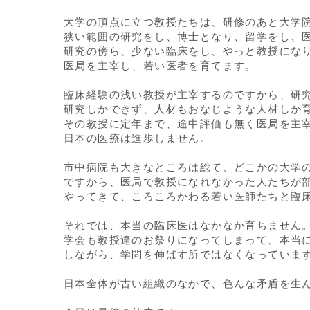
大学の頂点に立つ教授たちは、研修のあと大学
狭い範囲の研究をし、博士となり、留学をし、
研究の傍ら、少ない臨床をし、やっと教授にな
医局を主宰し、若い医者を育てます。
臨床経験の浅い教授が主宰するのですから、研
研究しかできず、人材もおなじような人材しか
その教授に定年まで、途中評価も無く医局を主
日本の医療は進歩しません。
市中病院も大きなところは総て、どこかの大学
ですから、医局で教授になれなかった人たちが
やってきて、ころころかわる若い医師たちと臨
それでは、本当の臨床医はなかなか育ちません
学会も教授達のお祭りになってしまって、本当
しながら、学問を伸ばす所ではなくなっていま
日本全体が古い組織のなかで、色んな矛盾を生