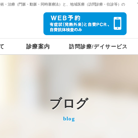
手術・治療（門脈・動脈・同時塞療法）と、地域医療（訪問診療・往診等）の
て
診療案内
訪問診療/デイサービス
ブログ
blog