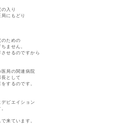
院の入り
医局にもどり
り
究のための
育ちません。
宰させるのですから
の医局の関連病院
部長として
床をするのです。
。
にデビエイション
す。
んで来ています。