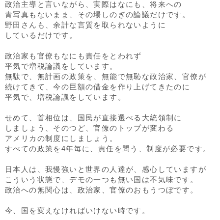
政治主導と言いながら、実際はなにも、将来への
青写真もないまま、その場しのぎの論議だけです。
野田さんも、余計な言質を取られないように
しているだけです。
政治家も官僚もなにも責任をとわれず
平気で増税論議をしています。
無駄で、無計画の政策を、無能で無恥な政治家、官僚が
続けてきて、今の巨額の借金を作り上げてきたのに
平気で、増税論議をしています。
せめて、首相位は、国民が直接選べる大統領制に
しましょう、そのつど、官僚のトップが変わる
アメリカの制度にしましょう。
すべての政策を4年毎に、責任を問う、制度が必要です。
日本人は、我慢強いと世界の人達が、感心していますが
こういう状態で、デモの一つも無い国は不気味です。
政治への無関心は、政治家、官僚のおもうつぼです。
今、国を変えなければいけない時です。