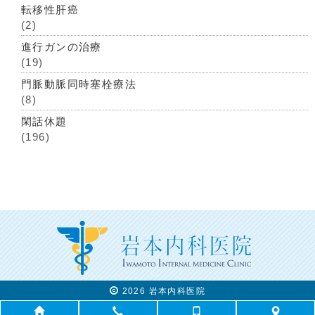
転移性肝癌
(2)
進行ガンの治療
(19)
門脈動脈同時塞栓療法
(8)
閑話休題
(196)
2026 岩本内科医院