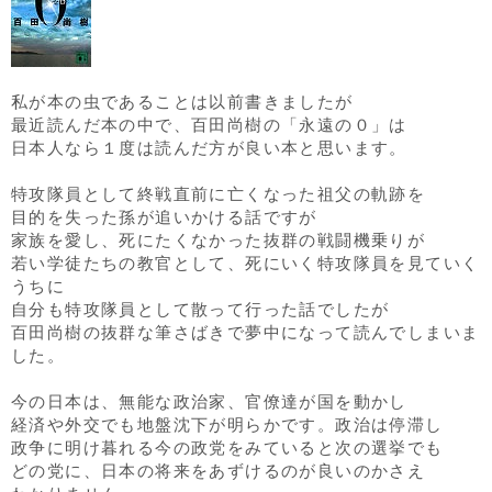
私が本の虫であることは以前書きましたが
最近読んだ本の中で、百田尚樹の「永遠の０」は
日本人なら１度は読んだ方が良い本と思います。
特攻隊員として終戦直前に亡くなった祖父の軌跡を
目的を失った孫が追いかける話ですが
家族を愛し、死にたくなかった抜群の戦闘機乗りが
若い学徒たちの教官として、死にいく特攻隊員を見ていく
うちに
自分も特攻隊員として散って行った話でしたが
百田尚樹の抜群な筆さばきで夢中になって読んでしまいま
した。
今の日本は、無能な政治家、官僚達が国を動かし
経済や外交でも地盤沈下が明らかです。政治は停滞し
政争に明け暮れる今の政党をみていると次の選挙でも
どの党に、日本の将来をあずけるのが良いのかさえ