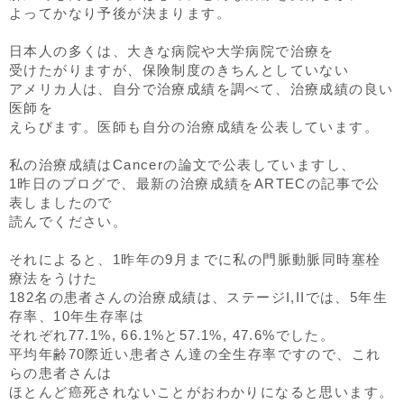
よってかなり予後が決まります。
日本人の多くは、大きな病院や大学病院で治療を
受けたがりますが、保険制度のきちんとしていない
アメリカ人は、自分で治療成績を調べて、治療成績の良い
医師を
えらびます。医師も自分の治療成績を公表しています。
私の治療成績はCancerの論文で公表していますし、
1昨日のブログで、最新の治療成績をARTECの記事で公
表しましたので
読んでください。
それによると、1昨年の9月までに私の門脈動脈同時塞栓
療法をうけた
182名の患者さんの治療成績は、ステージI,IIでは、5年生
存率、10年生存率は
それぞれ77.1%, 66.1%と57.1%, 47.6%でした。
平均年齢70際近い患者さん達の全生存率ですので、これ
らの患者さんは
ほとんど癌死されないことがおわかりになると思います。