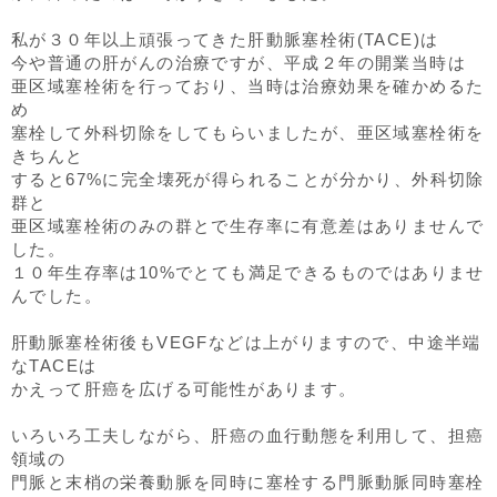
私が３０年以上頑張ってきた肝動脈塞栓術(TACE)は
今や普通の肝がんの治療ですが、平成２年の開業当時は
亜区域塞栓術を行っており、当時は治療効果を確かめるた
め
塞栓して外科切除をしてもらいましたが、亜区域塞栓術を
きちんと
すると67%に完全壊死が得られることが分かり、外科切除
群と
亜区域塞栓術のみの群とで生存率に有意差はありませんで
した。
１０年生存率は10%でとても満足できるものではありませ
んでした。
肝動脈塞栓術後もVEGFなどは上がりますので、中途半端
なTACEは
かえって肝癌を広げる可能性があります。
いろいろ工夫しながら、肝癌の血行動態を利用して、担癌
領域の
門脈と末梢の栄養動脈を同時に塞栓する門脈動脈同時塞栓