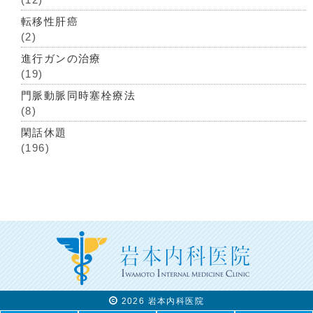
転移性肝癌
(2)
進行ガンの治療
(19)
門脈動脈同時塞栓療法
(8)
閑話休題
(196)
2026 岩本内科医院