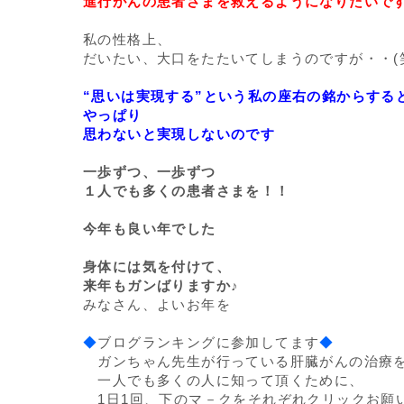
進行がんの患者さまを救えるようになりたいで
私の性格上、
だいたい、大口をたたいてしまうのですが・・(
“思いは実現する”という私の座右の銘からする
やっぱり
思わないと実現しないのです
一歩ずつ、一歩ずつ
１人でも多くの患者さまを！！
今年も良い年でした
身体には気を付けて、
来年もガンばりますか♪
みなさん、よいお年を
◆
ブログランキングに参加してます
◆
ガンちゃん先生が行っている肝臓がんの治療
一人でも多くの人に知って頂くために、
1日1回、下のマ－クをそれぞれクリックお願