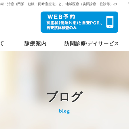
手術・治療（門脈・動脈・同時塞療法）と、地域医療（訪問診療・往診等）の
て
診療案内
訪問診療/デイサービス
ブログ
blog