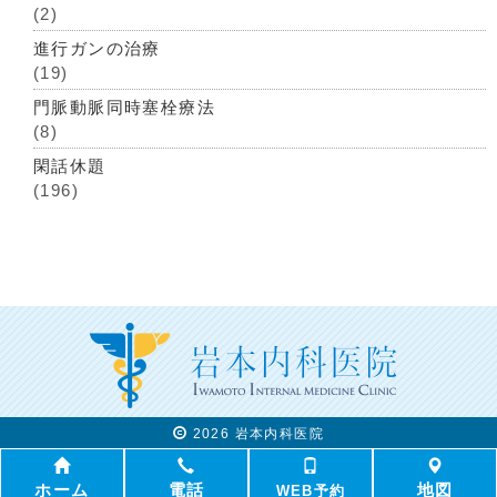
(2)
進行ガンの治療
(19)
門脈動脈同時塞栓療法
(8)
閑話休題
(196)
2026 岩本内科医院
ホーム
電話
地図
WEB予約