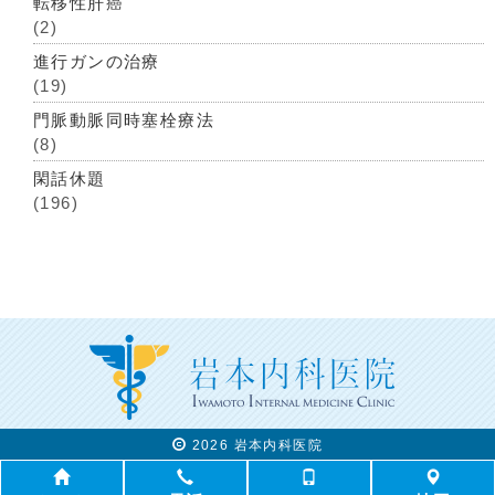
転移性肝癌
(2)
進行ガンの治療
(19)
門脈動脈同時塞栓療法
(8)
閑話休題
(196)
2026 岩本内科医院