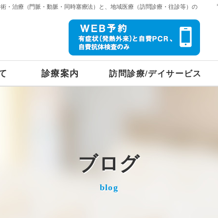
手術・治療（門脈・動脈・同時塞療法）と、地域医療（訪問診療・往診等）の
て
診療案内
訪問診療/デイサービス
ブログ
blog