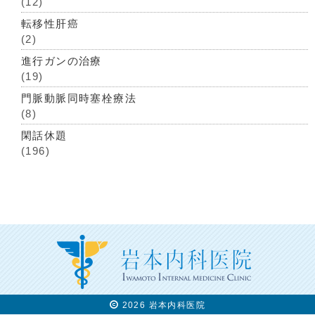
(12)
転移性肝癌
(2)
進行ガンの治療
(19)
門脈動脈同時塞栓療法
(8)
閑話休題
(196)
2026 岩本内科医院