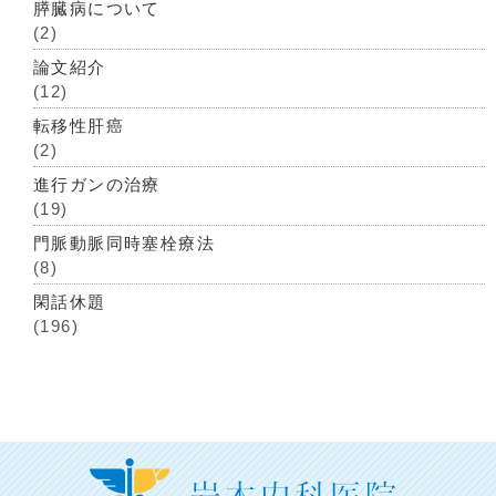
膵臓病について
(2)
論文紹介
(12)
転移性肝癌
(2)
進行ガンの治療
(19)
門脈動脈同時塞栓療法
(8)
閑話休題
(196)