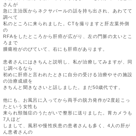
さんが
急に主治医からネクサバールの話を持ち出され、あわてて
調べて
私のところに来られました。CTを撮りますと肝左葉外側
の
RFAをしたところから肝癌が広がり、左の門脈の太いとこ
ろまで
腫瘍栓がのびていて、右にも肝癌があります。
患者さんにはきちんと説明し、私が治療してみますが、同
じ調べるなら
初めに肝癌と言われたときに自分の受ける治療やその施設
の治療成績を
きちんと聞きなさいと話しました。まだ50歳代です。
他にも、お風呂に入ってから両手の脱力発作が2度起こっ
たという女性も
来られ頸髄症のうたがいで整形に送りました。胃カメラも
7人ほど
しまして、風邪や慢性疾患の患者さんも多く、4人の肝が
ん患者さんの