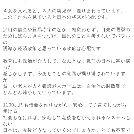
４女を入れると、３人の幼児が、走りまわっています。
この子たちを見ていると日本の将来が心配です。
沢山の借金や貿易赤字のなか、相変わらず、目先の選挙の
ためにばらまきをつづけ、国民のことを考えないでバブル
の
誘導が経済政策と思っている政府は心配です。
教育にも政治が介入して、なんとなく戦前の日本に舞い戻
った
感じがします。今あちことの道路が掘り返されています
が、
貧しい老人が入る養護老人ホームは、自治体の財政難で
どんどん縮小していっています。
1100兆円も借金を作りながら、安心して子育てしながら
働ける
社会もなければ、安心して老後をむかえられるシステムも
ない
日本は、今後どうなっていくのでしょうか。とても不安で