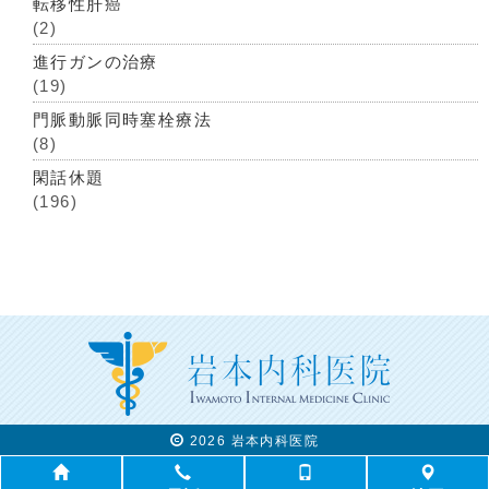
転移性肝癌
(2)
進行ガンの治療
(19)
門脈動脈同時塞栓療法
(8)
閑話休題
(196)
2026 岩本内科医院