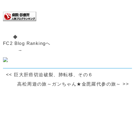
◆
FC2 Blog Rankingへ
→
<<
巨大肝癌切迫破裂、肺転移、その６
高松周遊の旅～ガンちゃん★金毘羅代参の旅～
>>