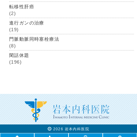
転移性肝癌
(2)
進行ガンの治療
(19)
門脈動脈同時塞栓療法
(8)
閑話休題
(196)
2026 岩本内科医院