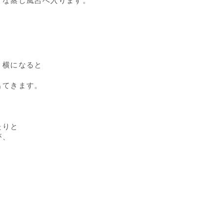
うな蒸し風呂へ入ります。
、横になると
出てきます。
たりと
が、
。