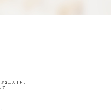
週2回の手術、
して
す。