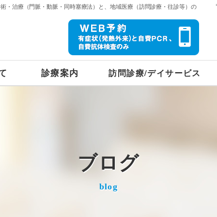
手術・治療（門脈・動脈・同時塞療法）と、地域医療（訪問診療・往診等）の
て
診療案内
訪問診療/デイサービス
ブログ
blog