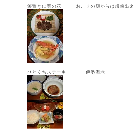
箸置きに菜の花 おこぜの顔からは想像出来
ひとくちステーキ 伊勢海老