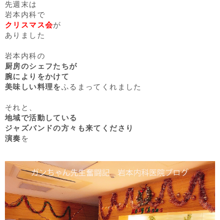
先週末は
岩本内科で
クリスマス会
が
ありました
岩本内科の
厨房のシェフたちが
腕によりをかけて
美味しい料理を
ふるまってくれました
それと、
地域で活動している
ジャズバンドの方々も来てくださり
演奏
を